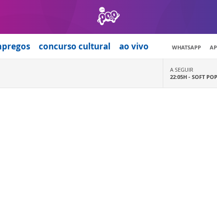
mpregos
concurso cultural
ao vivo
WHATSAPP
AP
A SEGUIR
22:05H -
SOFT PO