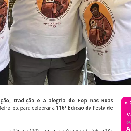
ção, tradição e a alegria do Pop nas Ruas
irelles, para celebrar a
116ª Edição da Festa de
RÁ
OU
A
go de Páscoa (20) acontece até segunda-feira (28),