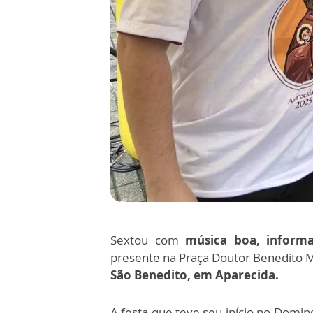
Sextou com
música boa, informa
presente na Praça Doutor Benedito Me
São Benedito, em Aparecida.
A festa que teve seu início no Domin