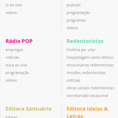
tv ao vivo
podcast
vídeos
programação
programas
vídeos
Rádio POP
Redentoristas
empregos
história pe. vitor
notícias
hospedagem santo afonso
ouça ao vivo
missionários redentoristas
programação
missões redentoristas
vídeos
notícias
obras sociais redentoristas
secretariado vocacional
Editora Santuário
Editora Ideias &
Letras
bíblias