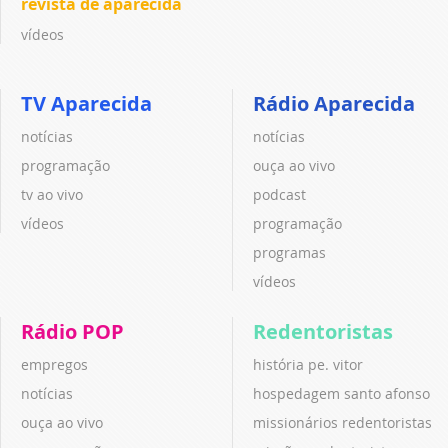
revista de aparecida
vídeos
TV Aparecida
Rádio Aparecida
notícias
notícias
programação
ouça ao vivo
tv ao vivo
podcast
vídeos
programação
programas
vídeos
Rádio POP
Redentoristas
empregos
história pe. vitor
notícias
hospedagem santo afonso
ouça ao vivo
missionários redentoristas