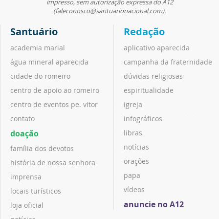
impresso, sem autorização expressa do A12
(faleconosco@santuarionacional.com).
Santuário
Redação
academia marial
aplicativo aparecida
água mineral aparecida
campanha da fraternidade
cidade do romeiro
dúvidas religiosas
centro de apoio ao romeiro
espiritualidade
centro de eventos pe. vitor
igreja
contato
infográficos
doação
libras
notícias
família dos devotos
orações
história de nossa senhora
papa
imprensa
vídeos
locais turísticos
anuncie no A12
loja oficial