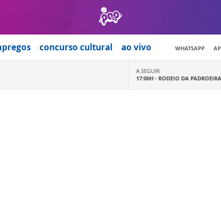
mpregos
concurso cultural
ao vivo
WHATSAPP
AP
A SEGUIR
17:00H -
RODEIO DA PADROEIR