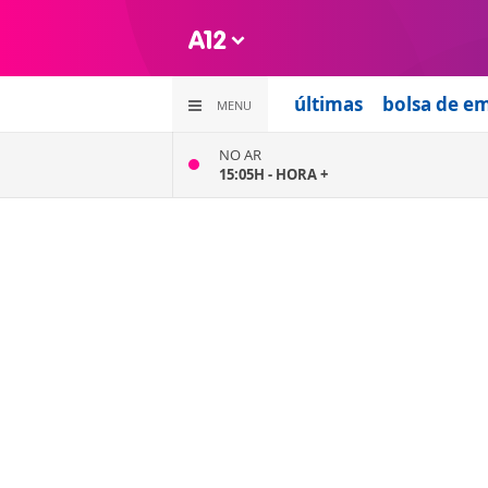
últimas
bolsa de e
MENU
NO AR
15:05H -
HORA +