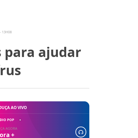
- 13H08
 para ajudar
rus
OUÇA AO VIVO
DIO POP
ÇA AGORA
ora +