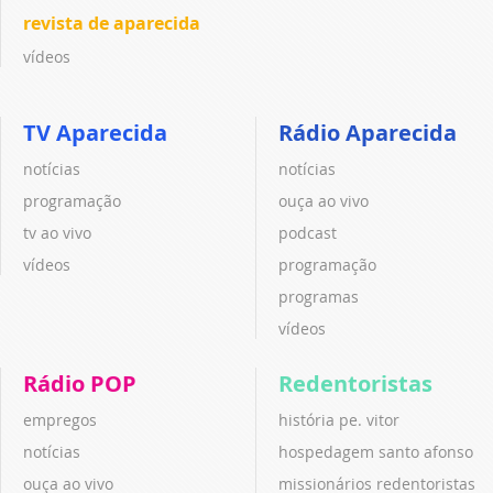
revista de aparecida
vídeos
TV Aparecida
Rádio Aparecida
notícias
notícias
programação
ouça ao vivo
tv ao vivo
podcast
vídeos
programação
programas
vídeos
Rádio POP
Redentoristas
empregos
história pe. vitor
notícias
hospedagem santo afonso
ouça ao vivo
missionários redentoristas