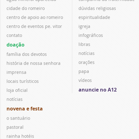
cidade do romeiro
dúvidas religiosas
centro de apoio ao romeiro
espiritualidade
centro de eventos pe. vitor
igreja
contato
infográficos
doação
libras
notícias
família dos devotos
orações
história de nossa senhora
papa
imprensa
vídeos
locais turísticos
anuncie no A12
loja oficial
notícias
novena e festa
o santuário
pastoral
rainha hotéis