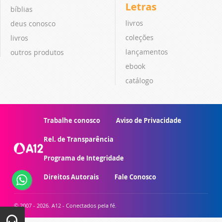
Letras
bíblias
livros
deus conosco
coleções
livros
lançamentos
outros produtos
ebook
catálogo
Trabalhe conosco
Aviso de Privacidade
Rel. de Transparência
Programa de Integridade
Direitos Autorais
Fale Conosco
© 2007 - 2026. A12 - Conectados pela fé.