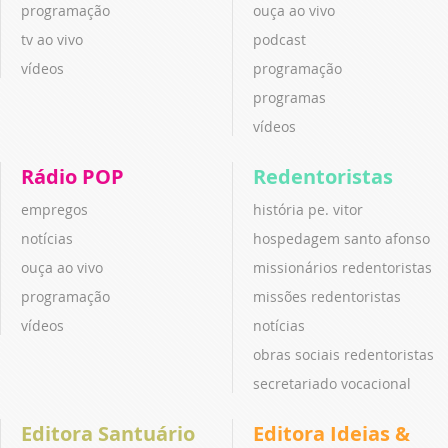
programação
ouça ao vivo
tv ao vivo
podcast
vídeos
programação
programas
vídeos
Rádio POP
Redentoristas
empregos
história pe. vitor
notícias
hospedagem santo afonso
ouça ao vivo
missionários redentoristas
programação
missões redentoristas
vídeos
notícias
obras sociais redentoristas
secretariado vocacional
Editora Santuário
Editora Ideias &