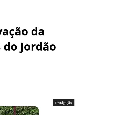
vação da
s do Jordão
Divulgação