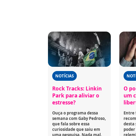
NOTÍCIAS
NOTÍ
Rock Tracks: Linkin
O po
Park para aliviar o
um c
estresse?
libe
Ouça o programa dessa
Entre 
semana com Gaby Pedroso,
recome
que fala sobre essa
desta
curiosidade que saiu em
poder 
uma pesquisa. Nada mal,
relem