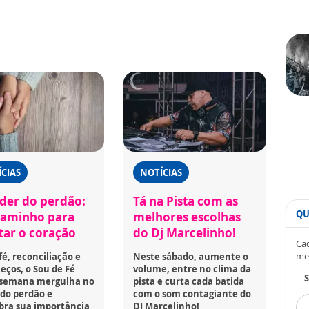
CIAS
NOTÍCIAS
der do perdão:
Tá na Pista com as
QU
aminho para
melhores escolhas
rtar o coração
do Dj Marcelinho!
Cad
me
fé, reconciliação e
Neste sábado, aumente o
ços, o Sou de Fé
volume, entre no clima da
S
 semana mergulha no
pista e curta cada batida
do perdão e
com o som contagiante do
bra sua importância
DJ Marcelinho!