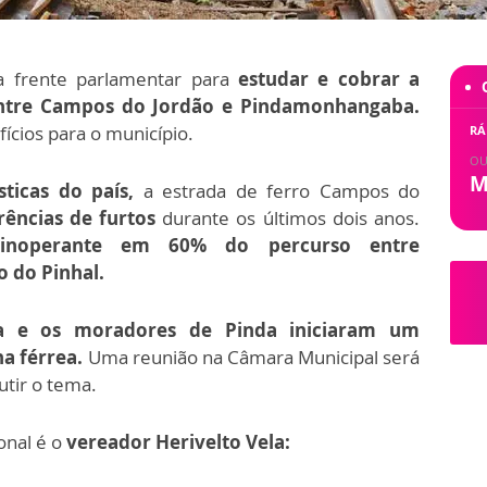
 frente parlamentar para
estudar e cobrar a
 entre Campos do Jordão e Pindamonhangaba.
fícios para o município.
RÁ
OU
M
sticas do país,
a estrada de ferro Campos do
rências de furtos
durante os últimos dois anos.
inoperante em 60% do percurso entre
 do Pinhal.
ra e os moradores de Pinda iniciaram um
a férrea.
Uma reunião na Câmara Municipal será
utir o tema.
onal é o
vereador Herivelto Vela: