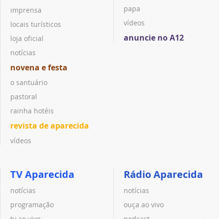
papa
imprensa
vídeos
locais turísticos
anuncie no A12
loja oficial
notícias
novena e festa
o santuário
pastoral
rainha hotéis
revista de aparecida
vídeos
TV Aparecida
Rádio Aparecida
notícias
notícias
programação
ouça ao vivo
tv ao vivo
podcast