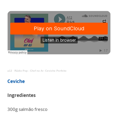
a12
·
Rádio Pop - Chef no Ar: Ceviche Perfeito
Ceviche
Ingredientes
300g salmão fresco