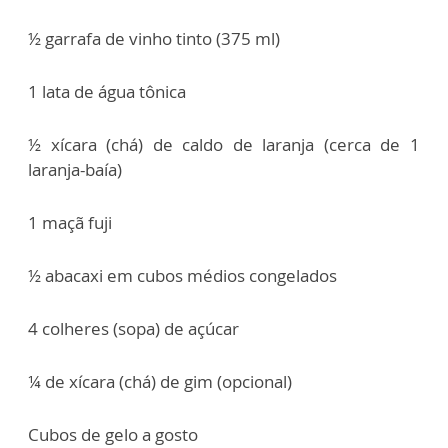
½ garrafa de vinho tinto (375 ml)
1 lata de água tônica
½ xícara (chá) de caldo de laranja (cerca de 1
laranja-baía)
1 maçã fuji
½ abacaxi em cubos médios congelados
4 colheres (sopa) de açúcar
¼ de xícara (chá) de gim (opcional)
Cubos de gelo a gosto