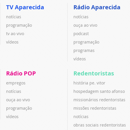
TV Aparecida
Rádio Aparecida
notícias
notícias
programação
ouça ao vivo
tv ao vivo
podcast
vídeos
programação
programas
vídeos
Rádio POP
Redentoristas
empregos
história pe. vitor
notícias
hospedagem santo afonso
ouça ao vivo
missionários redentoristas
programação
missões redentoristas
vídeos
notícias
obras sociais redentoristas