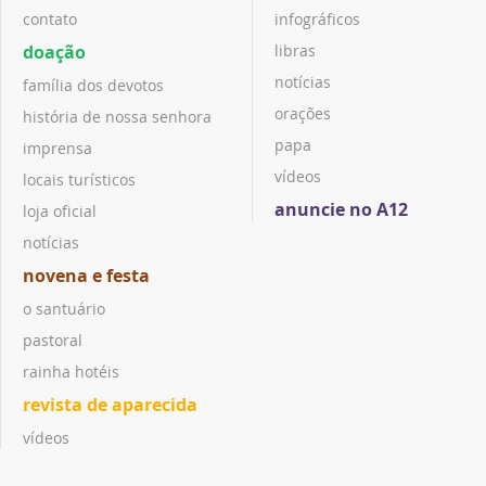
contato
infográficos
doação
libras
notícias
família dos devotos
orações
história de nossa senhora
papa
imprensa
vídeos
locais turísticos
anuncie no A12
loja oficial
notícias
novena e festa
o santuário
pastoral
rainha hotéis
revista de aparecida
vídeos