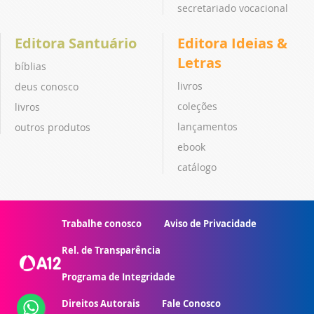
secretariado vocacional
Editora Santuário
Editora Ideias &
Letras
bíblias
livros
deus conosco
coleções
livros
lançamentos
outros produtos
ebook
catálogo
Trabalhe conosco
Aviso de Privacidade
Rel. de Transparência
Programa de Integridade
Direitos Autorais
Fale Conosco