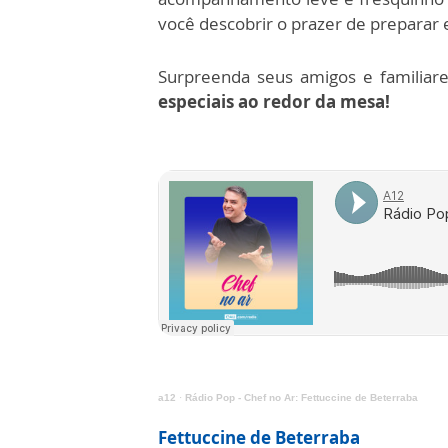
você descobrir o prazer de preparar e
Surpreenda seus amigos e familia
especiais ao redor da mesa!
a12
·
Rádio Pop - Chef no Ar: Fettuccine de Beterraba
F
ettuccine de Beterraba