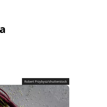
ba
Robert Przybysz/shutterstock