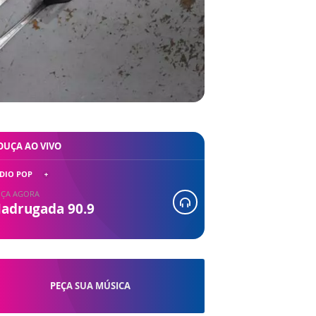
OUÇA AO VIVO
DIO POP
ÇA AGORA
adrugada 90.9
PEÇA SUA MÚSICA