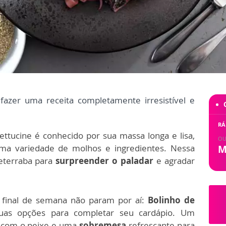
fazer uma receita completamente irresistível e
!
RÁ
fettucine é conhecido por sua massa longa e lisa,
OU
a variedade de molhos e ingredientes. Nessa
M
eterraba para
surpreender o paladar
e agradar
u final de semana não param por aí:
Bolinho de
as opções para completar seu cardápio. Um
 com o peixe e uma
sobremesa
refrescante para