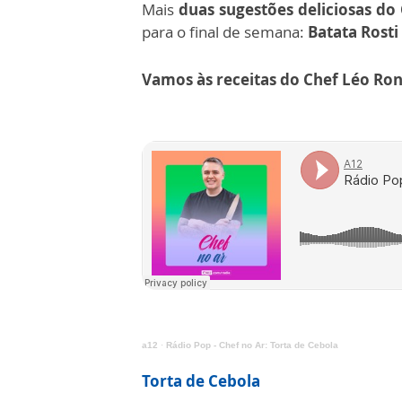
Mais
duas sugestões deliciosas do
para o final de semana:
Batata Rosti
Vamos às receitas do Chef Léo Ro
a12
·
Rádio Pop - Chef no Ar: Torta de Cebola
Torta de Cebola