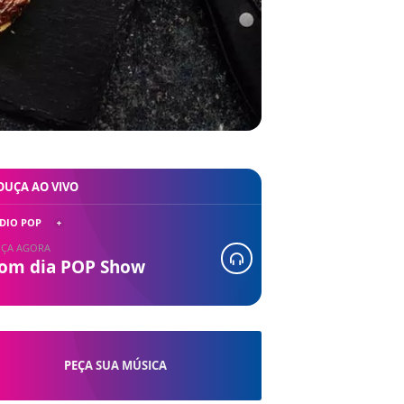
OUÇA AO VIVO
DIO POP
ÇA AGORA
om dia POP Show
PEÇA SUA MÚSICA