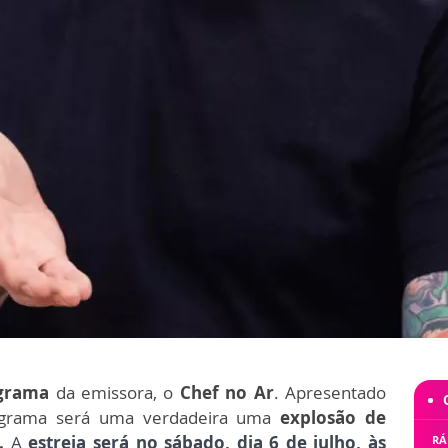
grama
da emissora, o
Chef no Ar
. Apresentado
ograma será uma verdadeira uma
explosão de
a.
A
estreia será no
sábado, dia 6 de julho, às
RÁ