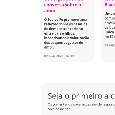
conversa sobre o
Black
amor
Uma e
compl
O Sou de Fé promove uma
envol
reflexão sobre os desafios
de qua
de demonstrar carinho
única
entre pais e filhos,
no Tá 
incentivando a valorização
dos pequenos gestos de
08 AGO
amor.
09 AGO 2026 - 07H45
Seja o primeiro a
Os comentários e avaliações são de respons
opinião do site.