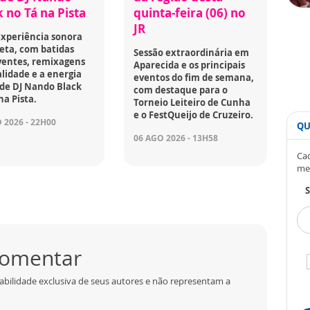
 no Tá na Pista
quinta-feira (06) no
JR
xperiência sonora
eta, com batidas
Sessão extraordinária em
ventes, remixagens
Aparecida e os principais
lidade e a energia
eventos do fim de semana,
 de DJ Nando Black
com destaque para o
na Pista.
Torneio Leiteiro de Cunha
e o FestQueijo de Cruzeiro.
 2026 - 22H00
QU
06 AGO 2026 - 13H58
Cad
me
S
 comentar
abilidade exclusiva de seus autores e não representam a