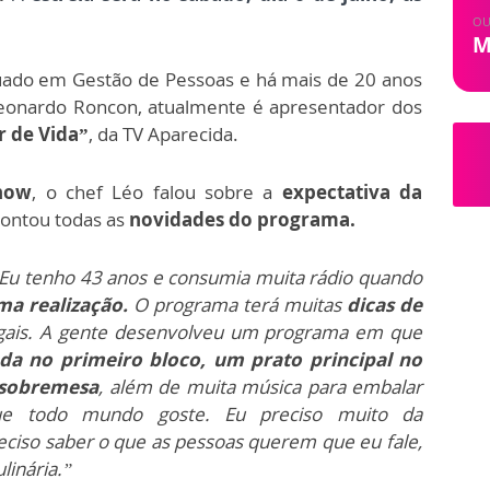
OU
M
ado em Gestão de Pessoas e há mais de 20 anos
Leonardo Roncon, atualmente é apresentador dos
r de Vida”
, da TV Aparecida.
how
, o chef Léo falou sobre a
expectativa da
contou todas as
novidades do programa.
 Eu tenho 43 anos e consumia muita rádio quando
ma realização.
O programa terá muitas
dicas de
gais. A gente desenvolveu um programa em que
da no primeiro bloco, um prato principal no
 sobremesa
, além de muita música para embalar
ue todo mundo goste. Eu preciso muito da
ciso saber o que as pessoas querem que eu fale,
linária.”