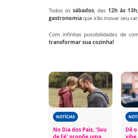
Todos os
sábados
, das
12h às 13h
gastronomia
que irão inovar seu ca
Com infinitas possibilidades de co
transformar sua cozinha!
NOTÍCIAS
NOTÍ
No Dia dos Pais, 'Sou
Dê o 
de Fé' propõe uma
vibe