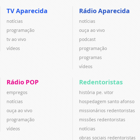
TV Aparecida
Rádio Aparecida
notícias
notícias
programação
ouça ao vivo
tv ao vivo
podcast
vídeos
programação
programas
vídeos
Rádio POP
Redentoristas
empregos
história pe. vitor
notícias
hospedagem santo afonso
ouça ao vivo
missionários redentoristas
programação
missões redentoristas
vídeos
notícias
obras sociais redentoristas