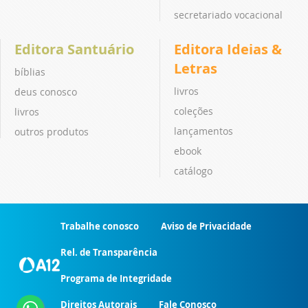
secretariado vocacional
Editora Santuário
Editora Ideias &
Letras
bíblias
livros
deus conosco
coleções
livros
lançamentos
outros produtos
ebook
catálogo
Trabalhe conosco
Aviso de Privacidade
Rel. de Transparência
Programa de Integridade
Direitos Autorais
Fale Conosco