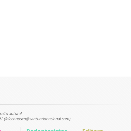
reito autoral.
12 (faleconosco@santuarionacional.com).