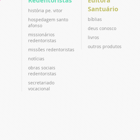
P
Redentoristas
Editora
Santuário
história pe. vitor
bíblias
hospedagem santo
afonso
deus conosco
missionários
livros
redentoristas
outros produtos
missões redentoristas
notícias
obras sociais
redentoristas
secretariado
vocacional