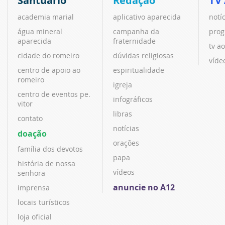
Santuário
Redação
TV
academia marial
aplicativo aparecida
notí
água mineral
campanha da
prog
aparecida
fraternidade
tv ao
cidade do romeiro
dúvidas religiosas
víde
centro de apoio ao
espiritualidade
romeiro
igreja
centro de eventos pe.
infográficos
vitor
libras
contato
notícias
doação
orações
família dos devotos
papa
história de nossa
vídeos
senhora
anuncie no A12
imprensa
locais turísticos
loja oficial