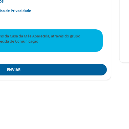
os
iso de Privacidade
s da Casa da Mãe Aparecida, através do grupo
recida de Comunicação
ENVIAR