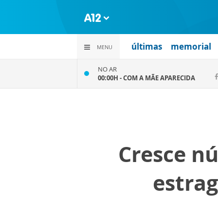
últimas
memorial
MENU
NO AR
00:00H -
COM A MÃE APARECIDA
Cresce n
estra