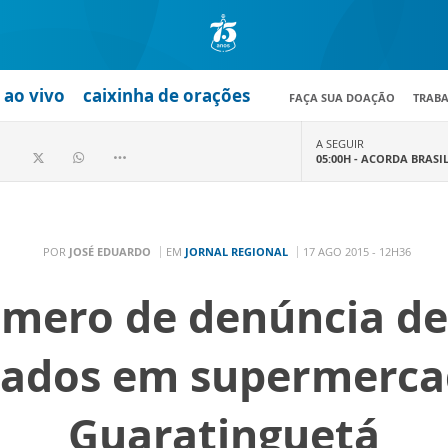
ao vivo
caixinha de orações
FAÇA SUA DOAÇÃO
TRAB
A SEGUIR
05:00H -
ACORDA BRASI
POR
JOSÉ EDUARDO
EM
JORNAL REGIONAL
17 AGO 2015 - 12H36
úmero de denúncia de
gados em supermerca
Guaratinguetá