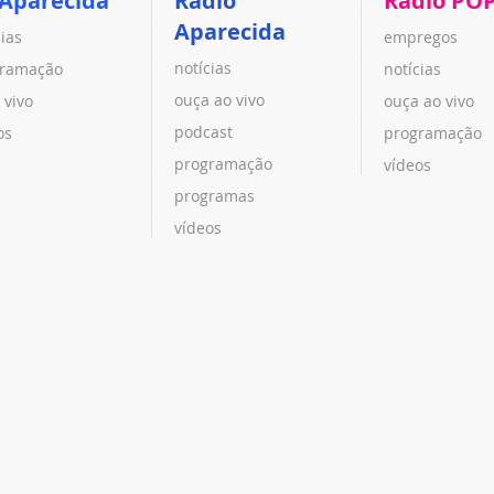
 Aparecida
Rádio
Rádio PO
Aparecida
cias
empregos
notícias
ramação
notícias
ouça ao vivo
 vivo
ouça ao vivo
podcast
os
programação
programação
vídeos
programas
vídeos