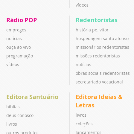
vídeos
Rádio POP
Redentoristas
empregos
história pe. vitor
notícias
hospedagem santo afonso
ouça ao vivo
missionários redentoristas
programação
missões redentoristas
vídeos
notícias
obras sociais redentoristas
secretariado vocacional
Editora Santuário
Editora Ideias &
Letras
bíblias
livros
deus conosco
coleções
livros
lançamentos
outros produtos