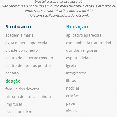
brasileira sobre direito autoral.
Não reproduza o conteúdo em outro meio de comunicação, eletrônico ou
impresso, sem autorização expressa do A12
(faleconosco@santuarionacional.com).
Santuário
Redação
academia marial
aplicativo aparecida
água mineral aparecida
campanha da fraternidade
cidade do romeiro
dúvidas religiosas
centro de apoio ao romeiro
espiritualidade
centro de eventos pe. vitor
igreja
contato
infográficos
doação
libras
notícias
família dos devotos
orações
história de nossa senhora
papa
imprensa
vídeos
locais turísticos