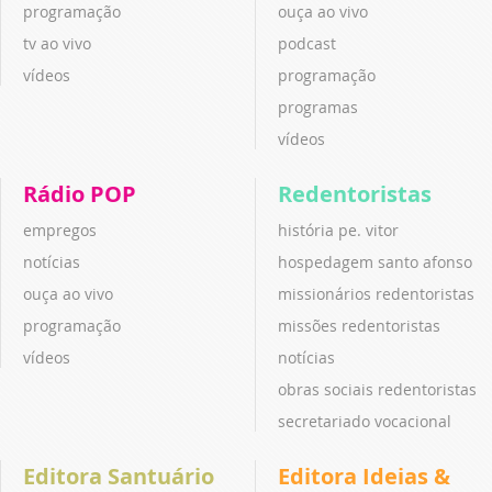
programação
ouça ao vivo
tv ao vivo
podcast
vídeos
programação
programas
vídeos
Rádio POP
Redentoristas
empregos
história pe. vitor
notícias
hospedagem santo afonso
ouça ao vivo
missionários redentoristas
programação
missões redentoristas
vídeos
notícias
obras sociais redentoristas
secretariado vocacional
Editora Santuário
Editora Ideias &