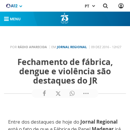
PT
MENU
POR
RÁDIO APARECIDA
EM
JORNAL REGIONAL
09 DEZ 2016 - 12H27
Fechamento de fábrica,
dengue e violência são
destaques do JR
Entre dos destaques de hoje do
Jornal Regional
está o fato de que a Fábrica de Papel
Madepar
irá