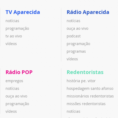
TV Aparecida
Rádio Aparecida
notícias
notícias
programação
ouça ao vivo
tv ao vivo
podcast
vídeos
programação
programas
vídeos
Rádio POP
Redentoristas
empregos
história pe. vitor
notícias
hospedagem santo afonso
ouça ao vivo
missionários redentoristas
programação
missões redentoristas
vídeos
notícias