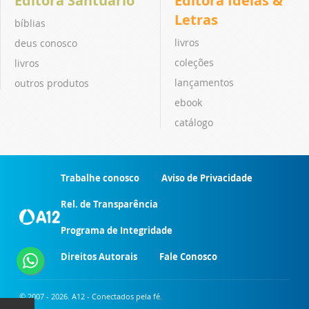
Editora Santuário
Editora Ideias &
Letras
bíblias
livros
deus conosco
coleções
livros
lançamentos
outros produtos
ebook
catálogo
Trabalhe conosco
Aviso de Privacidade
Rel. de Transparência
Programa de Integridade
Direitos Autorais
Fale Conosco
© 2007 - 2026. A12 - Conectados pela fé.