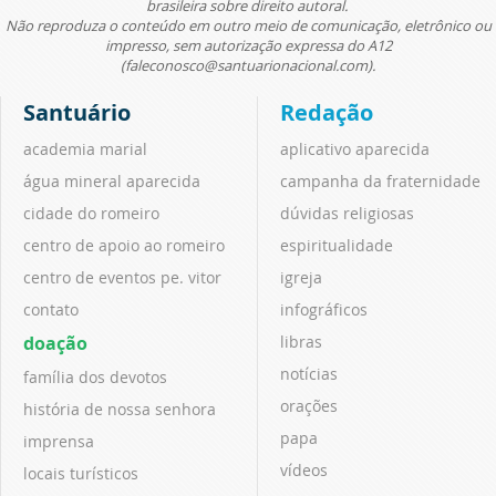
brasileira sobre direito autoral.
Não reproduza o conteúdo em outro meio de comunicação, eletrônico ou
impresso, sem autorização expressa do A12
(faleconosco@santuarionacional.com).
Santuário
Redação
academia marial
aplicativo aparecida
água mineral aparecida
campanha da fraternidade
cidade do romeiro
dúvidas religiosas
centro de apoio ao romeiro
espiritualidade
centro de eventos pe. vitor
igreja
contato
infográficos
doação
libras
notícias
família dos devotos
orações
história de nossa senhora
papa
imprensa
vídeos
locais turísticos