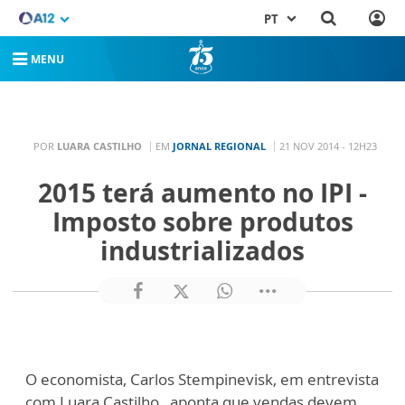
PT
MENU
POR
LUARA CASTILHO
EM
JORNAL REGIONAL
21 NOV 2014 - 12H23
2015 terá aumento no IPI -
Imposto sobre produtos
industrializados
O economista, Carlos Stempinevisk, em entrevista
com Luara Castilho, aponta que vendas devem