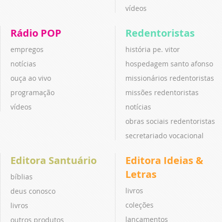
vídeos
Rádio POP
Redentoristas
empregos
história pe. vitor
notícias
hospedagem santo afonso
ouça ao vivo
missionários redentoristas
programação
missões redentoristas
vídeos
notícias
obras sociais redentoristas
secretariado vocacional
Editora Santuário
Editora Ideias &
Letras
bíblias
livros
deus conosco
coleções
livros
lançamentos
outros produtos