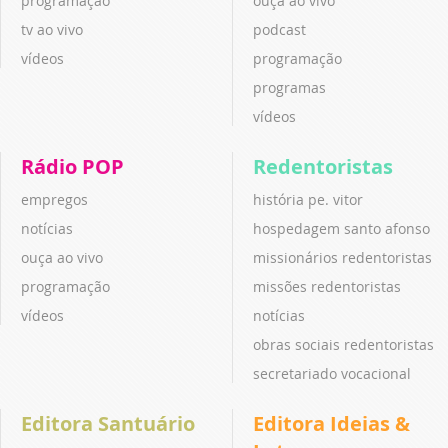
programação
ouça ao vivo
tv ao vivo
podcast
vídeos
programação
programas
vídeos
Rádio POP
Redentoristas
empregos
história pe. vitor
notícias
hospedagem santo afonso
ouça ao vivo
missionários redentoristas
programação
missões redentoristas
vídeos
notícias
obras sociais redentoristas
secretariado vocacional
Editora Santuário
Editora Ideias &