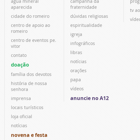
água mineral
campanha da
prog
aparecida
fraternidade
tv ao
cidade do romeiro
dúvidas religiosas
víde
centro de apoio ao
espiritualidade
romeiro
igreja
centro de eventos pe.
infográficos
vitor
libras
contato
notícias
doação
orações
família dos devotos
papa
história de nossa
vídeos
senhora
anuncie no A12
imprensa
locais turísticos
loja oficial
notícias
novena e festa