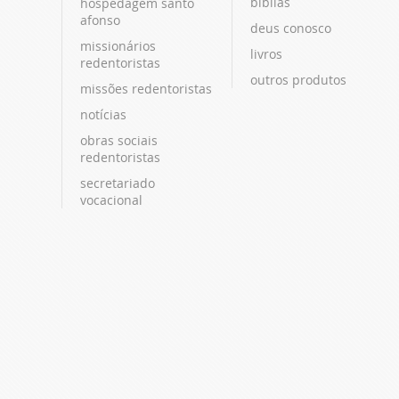
bíblias
hospedagem santo
afonso
deus conosco
missionários
livros
redentoristas
outros produtos
missões redentoristas
notícias
obras sociais
redentoristas
secretariado
vocacional