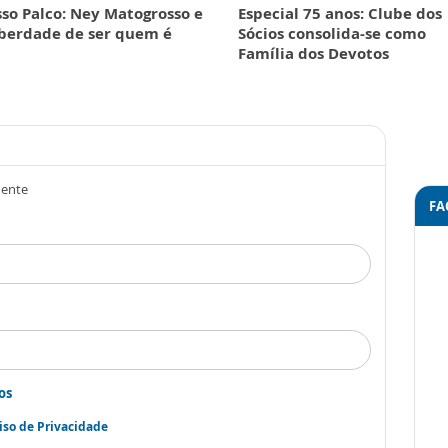
so Palco: Ney Matogrosso e
Especial 75 anos: Clube dos
iberdade de ser quem é
Sócios consolida-se como
Família dos Devotos
mente
FA
os
iso de Privacidade