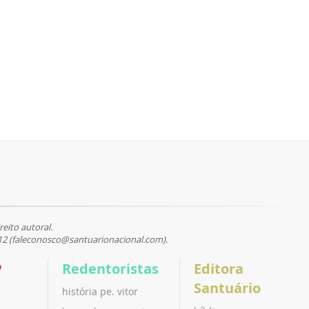
reito autoral.
12 (faleconosco@santuarionacional.com).
P
Redentoristas
Editora
Santuário
história pe. vitor