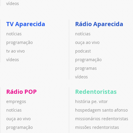
vídeos
TV Aparecida
Rádio Aparecida
notícias
notícias
programação
ouça ao vivo
tv ao vivo
podcast
vídeos
programação
programas
vídeos
Rádio POP
Redentoristas
empregos
história pe. vitor
notícias
hospedagem santo afonso
ouça ao vivo
missionários redentoristas
programação
missões redentoristas