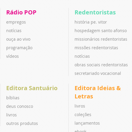
Rádio POP
Redentoristas
empregos
história pe. vitor
notícias
hospedagem santo afonso
ouça ao vivo
missionários redentoristas
programação
missões redentoristas
vídeos
notícias
obras sociais redentoristas
secretariado vocacional
Editora Santuário
Editora Ideias &
Letras
bíblias
livros
deus conosco
coleções
livros
lançamentos
outros produtos
ebook