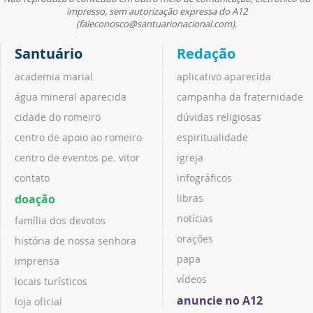
impresso, sem autorização expressa do A12
(faleconosco@santuarionacional.com).
Santuário
Redação
academia marial
aplicativo aparecida
água mineral aparecida
campanha da fraternidade
cidade do romeiro
dúvidas religiosas
centro de apoio ao romeiro
espiritualidade
centro de eventos pe. vitor
igreja
contato
infográficos
doação
libras
notícias
família dos devotos
orações
história de nossa senhora
papa
imprensa
vídeos
locais turísticos
anuncie no A12
loja oficial