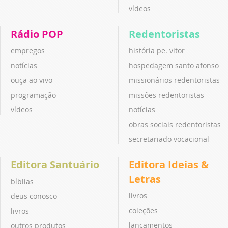
vídeos
Rádio POP
Redentoristas
empregos
história pe. vitor
notícias
hospedagem santo afonso
ouça ao vivo
missionários redentoristas
programação
missões redentoristas
vídeos
notícias
obras sociais redentoristas
secretariado vocacional
Editora Santuário
Editora Ideias &
Letras
bíblias
livros
deus conosco
coleções
livros
lançamentos
outros produtos