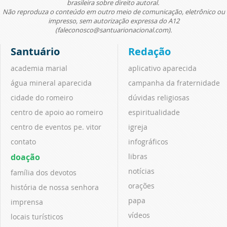
brasileira sobre direito autoral.
Não reproduza o conteúdo em outro meio de comunicação, eletrônico ou
impresso, sem autorização expressa do A12
(faleconosco@santuarionacional.com).
Santuário
Redação
academia marial
aplicativo aparecida
água mineral aparecida
campanha da fraternidade
cidade do romeiro
dúvidas religiosas
centro de apoio ao romeiro
espiritualidade
centro de eventos pe. vitor
igreja
contato
infográficos
doação
libras
notícias
família dos devotos
orações
história de nossa senhora
papa
imprensa
vídeos
locais turísticos