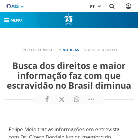
PT
MENU
POR
FELIPE MELO
EM
NOTÍCIAS
20 NOV 2014 - 08H39
Busca dos direitos e maior
informação faz com que
escravidão no Brasil diminua
Felipe Melo traz as informações em entrevista
com Dr. Cícero Bordalo Junior, membro do