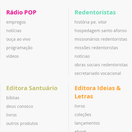
Rádio POP
Redentoristas
empregos
história pe. vitor
notícias
hospedagem santo afonso
ouça ao vivo
missionários redentoristas
programação
missões redentoristas
vídeos
notícias
obras sociais redentoristas
secretariado vocacional
Editora Santuário
Editora Ideias &
Letras
bíblias
livros
deus conosco
coleções
livros
lançamentos
outros produtos
ebook