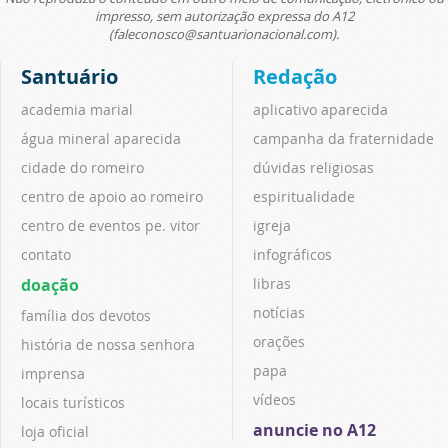
impresso, sem autorização expressa do A12
(faleconosco@santuarionacional.com).
Santuário
Redação
academia marial
aplicativo aparecida
água mineral aparecida
campanha da fraternidade
cidade do romeiro
dúvidas religiosas
centro de apoio ao romeiro
espiritualidade
centro de eventos pe. vitor
igreja
contato
infográficos
doação
libras
notícias
família dos devotos
orações
história de nossa senhora
papa
imprensa
vídeos
locais turísticos
anuncie no A12
loja oficial