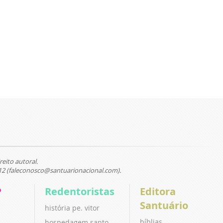
reito autoral.
12 (faleconosco@santuarionacional.com).
P
Redentoristas
Editora
Santuário
história pe. vitor
bíblias
hospedagem santo