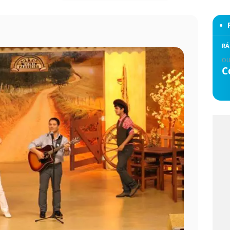
RÁ
OU
C