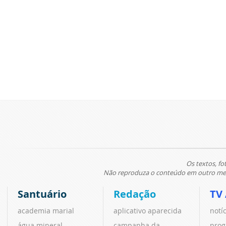
Os textos, fo
Não reproduza o conteúdo em outro meio
Santuário
Redação
TV
academia marial
aplicativo aparecida
notí
água mineral
campanha da
prog