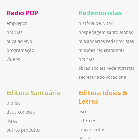
Rádio POP
Redentoristas
empregos
história pe. vitor
notícias
hospedagem santo afonso
ouça ao vivo
missionários redentoristas
programação
missões redentoristas
vídeos
notícias
obras sociais redentoristas
secretariado vocacional
Editora Santuário
Editora Ideias &
Letras
bíblias
livros
deus conosco
coleções
livros
lançamentos
outros produtos
ebook