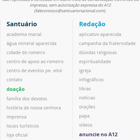
impresso, sem autorização expressa do A12
(faleconosco@santuarionacional.com).
Santuário
Redação
academia marial
aplicativo aparecida
água mineral aparecida
campanha da fraternidade
cidade do romeiro
dúvidas religiosas
centro de apoio ao romeiro
espiritualidade
centro de eventos pe. vitor
igreja
contato
infográficos
doação
libras
notícias
família dos devotos
orações
história de nossa senhora
papa
imprensa
vídeos
locais turísticos
anuncie no A12
loja oficial