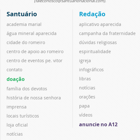
(faleconosco@santuarionacional.com).
Santuário
Redação
academia marial
aplicativo aparecida
água mineral aparecida
campanha da fraternidade
cidade do romeiro
dúvidas religiosas
centro de apoio ao romeiro
espiritualidade
centro de eventos pe. vitor
igreja
contato
infográficos
doação
libras
notícias
família dos devotos
orações
história de nossa senhora
papa
imprensa
vídeos
locais turísticos
anuncie no A12
loja oficial
notícias