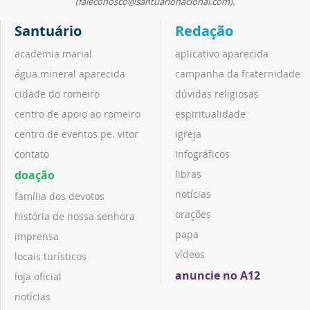
(faleconosco@santuarionacional.com).
Santuário
Redação
academia marial
aplicativo aparecida
água mineral aparecida
campanha da fraternidade
cidade do romeiro
dúvidas religiosas
centro de apoio ao romeiro
espiritualidade
centro de eventos pe. vitor
igreja
contato
infográficos
doação
libras
notícias
família dos devotos
orações
história de nossa senhora
papa
imprensa
vídeos
locais turísticos
anuncie no A12
loja oficial
notícias