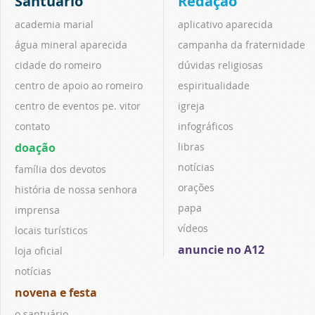
Santuário
Redação
academia marial
aplicativo aparecida
água mineral aparecida
campanha da fraternidade
cidade do romeiro
dúvidas religiosas
centro de apoio ao romeiro
espiritualidade
centro de eventos pe. vitor
igreja
contato
infográficos
doação
libras
notícias
família dos devotos
orações
história de nossa senhora
papa
imprensa
vídeos
locais turísticos
anuncie no A12
loja oficial
notícias
novena e festa
o santuário