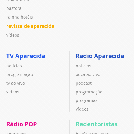
pastoral
rainha hotéis
revista de aparecida
vídeos
TV Aparecida
Rádio Aparecida
notícias
notícias
programação
ouça ao vivo
tv ao vivo
podcast
vídeos
programação
programas
vídeos
Rádio POP
Redentoristas
empregos
história pe. vitor