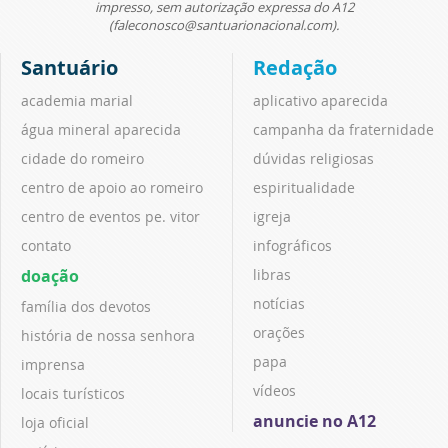
impresso, sem autorização expressa do A12
(faleconosco@santuarionacional.com).
Santuário
Redação
academia marial
aplicativo aparecida
água mineral aparecida
campanha da fraternidade
cidade do romeiro
dúvidas religiosas
centro de apoio ao romeiro
espiritualidade
centro de eventos pe. vitor
igreja
contato
infográficos
doação
libras
notícias
família dos devotos
orações
história de nossa senhora
papa
imprensa
vídeos
locais turísticos
anuncie no A12
loja oficial