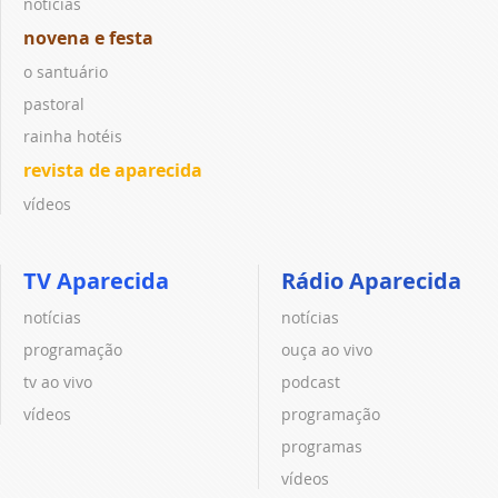
notícias
novena e festa
o santuário
pastoral
rainha hotéis
revista de aparecida
vídeos
TV Aparecida
Rádio Aparecida
notícias
notícias
programação
ouça ao vivo
tv ao vivo
podcast
vídeos
programação
programas
vídeos