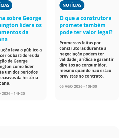
CIAS
NOTÍCIAS
a sobre George
O que a construtora
ington lidera os
promete também
amentos da
pode ter valor legal?
ana
Promessas feitas por
construtoras durante a
ução leva o público a
negociação podem ter
er os bastidores da
validade jurídica e garantir
ção de George
direitos ao consumidor,
ngton como líder
mesmo quando não estão
te um dos períodos
previstas no contrato.
ecisivos da história
cana.
05 AGO 2026 - 10H00
 2026 - 14H20