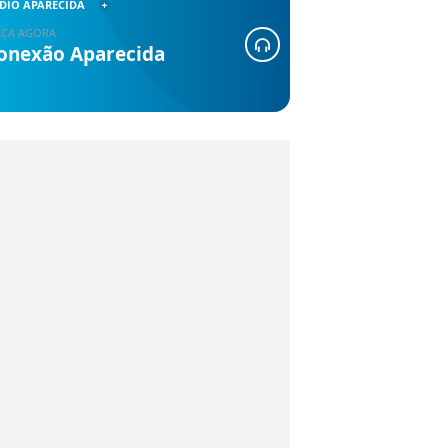
DIO APARECIDA
ÇA AGORA
onexão Aparecida