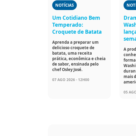
NOTÍCIAS
NOTÍ
Um Cotidiano Bem
Dram
Temperado:
Wash
Croquete de Batata
lanç
sem
Aprenda a preparar um
delicioso croquete de
A prod
batata, uma receita
conhec
prática, econômica e cheia
forma
de sabor, ensinada pelo
Washi
chef Osley José.
duran
mais d
07 AGO 2026 - 12H00
ameri
05 AGO