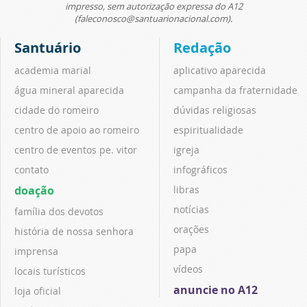
impresso, sem autorização expressa do A12
(faleconosco@santuarionacional.com).
Santuário
Redação
academia marial
aplicativo aparecida
água mineral aparecida
campanha da fraternidade
cidade do romeiro
dúvidas religiosas
centro de apoio ao romeiro
espiritualidade
centro de eventos pe. vitor
igreja
contato
infográficos
doação
libras
notícias
família dos devotos
orações
história de nossa senhora
papa
imprensa
vídeos
locais turísticos
anuncie no A12
loja oficial