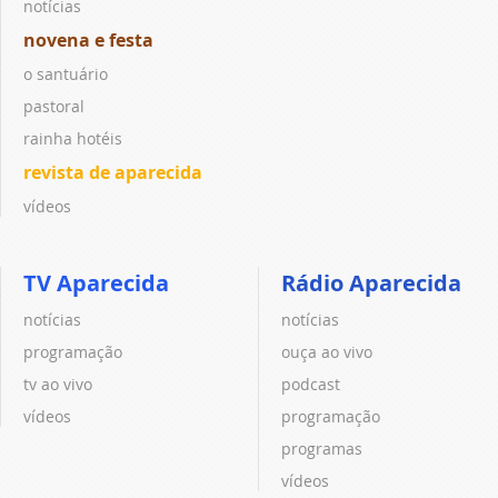
notícias
novena e festa
o santuário
pastoral
rainha hotéis
revista de aparecida
vídeos
TV Aparecida
Rádio Aparecida
notícias
notícias
programação
ouça ao vivo
tv ao vivo
podcast
vídeos
programação
programas
vídeos