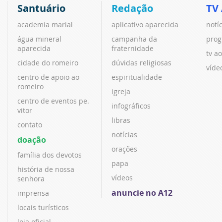
Santuário
Redação
TV
academia marial
aplicativo aparecida
notí
água mineral
campanha da
prog
aparecida
fraternidade
tv ao
cidade do romeiro
dúvidas religiosas
víde
centro de apoio ao
espiritualidade
romeiro
igreja
centro de eventos pe.
infográficos
vitor
libras
contato
notícias
doação
orações
família dos devotos
papa
história de nossa
vídeos
senhora
anuncie no A12
imprensa
locais turísticos
loja oficial