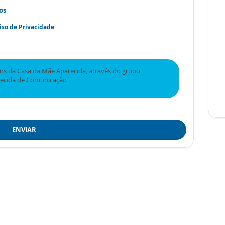
os
iso de Privacidade
s da Casa da Mãe Aparecida, através do grupo
recida de Comunicação
ENVIAR