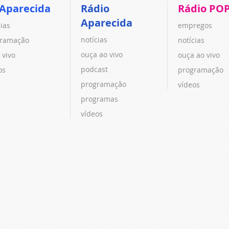
 Aparecida
Rádio
Rádio PO
Aparecida
cias
empregos
notícias
ramação
notícias
ouça ao vivo
 vivo
ouça ao vivo
podcast
os
programação
programação
vídeos
programas
vídeos