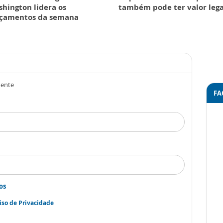
hington lidera os
também pode ter valor lega
nçamentos da semana
mente
FA
os
iso de Privacidade