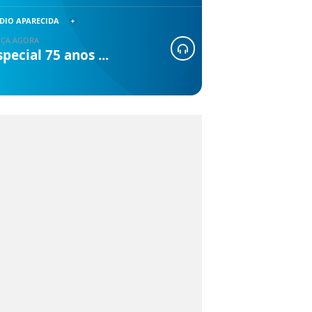
DIO APARECIDA
ÇA AGORA
special 75 anos ...