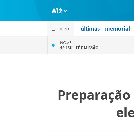
últimas
memorial
MENU
NO AR
12:15H -
FÉ E MISSÃO
Preparação 
el