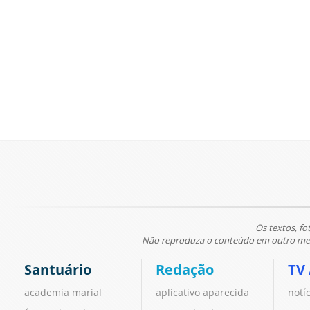
Os textos, fo
Não reproduza o conteúdo em outro meio
Santuário
Redação
TV
academia marial
aplicativo aparecida
notí