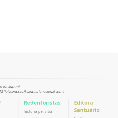
reito autoral.
12 (faleconosco@santuarionacional.com).
P
Redentoristas
Editora
Santuário
história pe. vitor