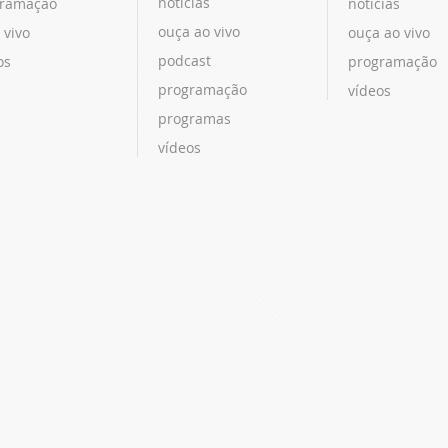
notícias
ramação
notícias
ouça ao vivo
 vivo
ouça ao vivo
podcast
os
programação
programação
vídeos
programas
vídeos