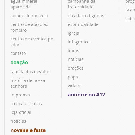
água mineral
campanha da
prog
aparecida
fraternidade
tv ao
cidade do romeiro
dúvidas religiosas
víde
centro de apoio ao
espiritualidade
romeiro
igreja
centro de eventos pe.
infográficos
vitor
libras
contato
notícias
doação
orações
família dos devotos
papa
história de nossa
vídeos
senhora
anuncie no A12
imprensa
locais turísticos
loja oficial
notícias
novena e festa