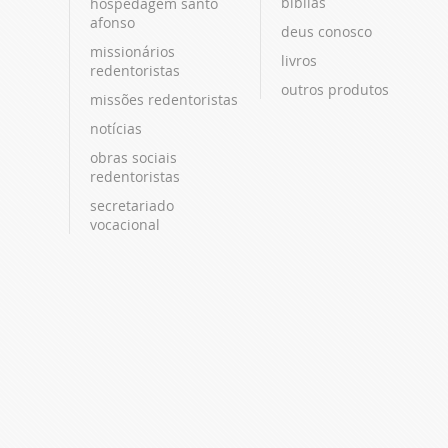
bíblias
hospedagem santo
afonso
deus conosco
missionários
livros
redentoristas
outros produtos
missões redentoristas
notícias
obras sociais
redentoristas
secretariado
vocacional