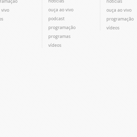
notícias
ramação
notícias
ouça ao vivo
 vivo
ouça ao vivo
podcast
os
programação
programação
vídeos
programas
vídeos