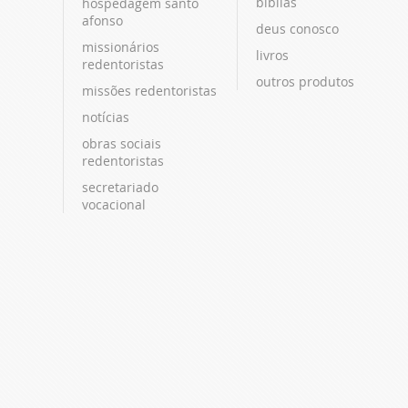
bíblias
hospedagem santo
afonso
deus conosco
missionários
livros
redentoristas
outros produtos
missões redentoristas
notícias
obras sociais
redentoristas
secretariado
vocacional