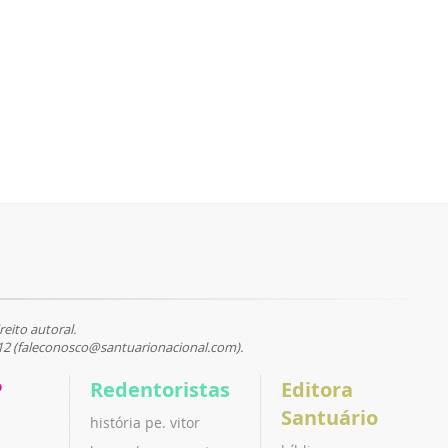
reito autoral.
12 (faleconosco@santuarionacional.com).
P
Redentoristas
Editora
Santuário
história pe. vitor