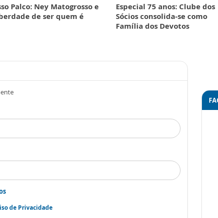
so Palco: Ney Matogrosso e
Especial 75 anos: Clube dos
iberdade de ser quem é
Sócios consolida-se como
Família dos Devotos
mente
FA
os
iso de Privacidade