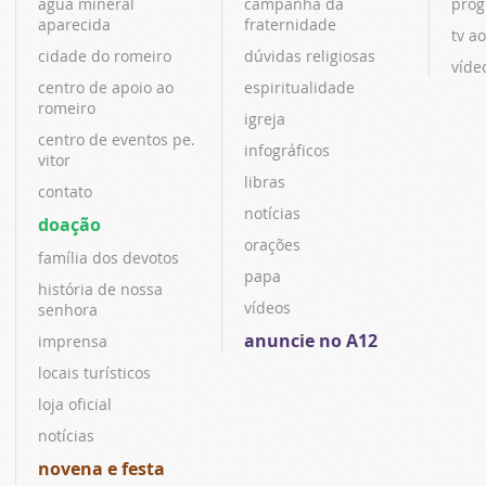
água mineral
campanha da
prog
aparecida
fraternidade
tv ao
cidade do romeiro
dúvidas religiosas
víde
centro de apoio ao
espiritualidade
romeiro
igreja
centro de eventos pe.
infográficos
vitor
libras
contato
notícias
doação
orações
família dos devotos
papa
história de nossa
vídeos
senhora
anuncie no A12
imprensa
locais turísticos
loja oficial
notícias
novena e festa