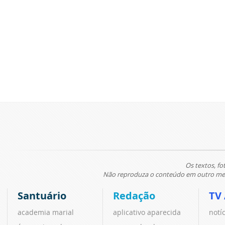
Os textos, fo
Não reproduza o conteúdo em outro meio
Santuário
Redação
TV
academia marial
aplicativo aparecida
notí