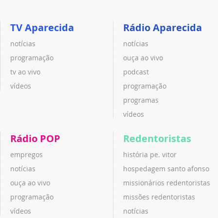
TV Aparecida
Rádio Aparecida
notícias
notícias
programação
ouça ao vivo
tv ao vivo
podcast
vídeos
programação
programas
vídeos
Rádio POP
Redentoristas
empregos
história pe. vitor
notícias
hospedagem santo afonso
ouça ao vivo
missionários redentoristas
programação
missões redentoristas
vídeos
notícias