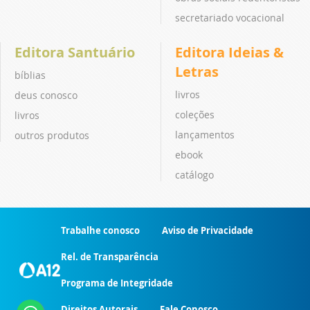
secretariado vocacional
Editora Santuário
Editora Ideias &
Letras
bíblias
livros
deus conosco
coleções
livros
lançamentos
outros produtos
ebook
catálogo
Trabalhe conosco
Aviso de Privacidade
Rel. de Transparência
Programa de Integridade
Direitos Autorais
Fale Conosco