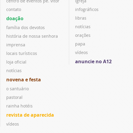
centro de eventos pe. vitor
igreja
contato
infográficos
doação
libras
notícias
família dos devotos
orações
história de nossa senhora
papa
imprensa
vídeos
locais turísticos
anuncie no A12
loja oficial
notícias
novena e festa
o santuário
pastoral
rainha hotéis
revista de aparecida
vídeos