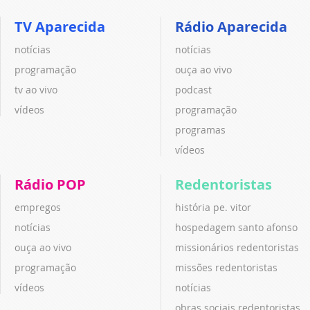
TV Aparecida
Rádio Aparecida
notícias
notícias
programação
ouça ao vivo
tv ao vivo
podcast
vídeos
programação
programas
vídeos
Rádio POP
Redentoristas
empregos
história pe. vitor
notícias
hospedagem santo afonso
ouça ao vivo
missionários redentoristas
programação
missões redentoristas
vídeos
notícias
obras sociais redentoristas