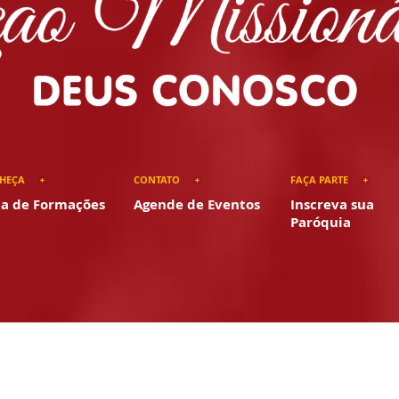
HEÇA
CONTATO
FAÇA PARTE
ta de Formações
Agende de Eventos
Inscreva sua
Paróquia