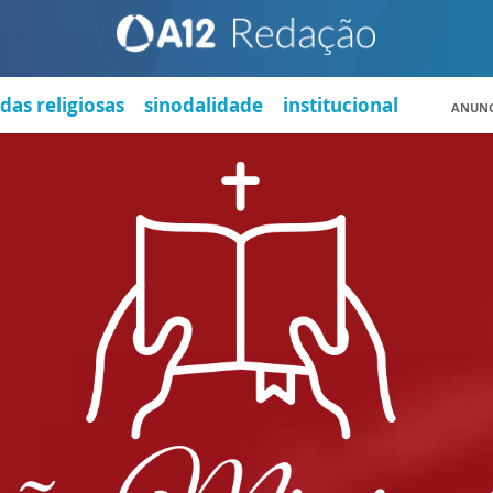
das religiosas
sinodalidade
institucional
ANUNC