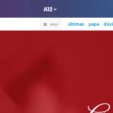
últimas
papa
dúvi
MENU