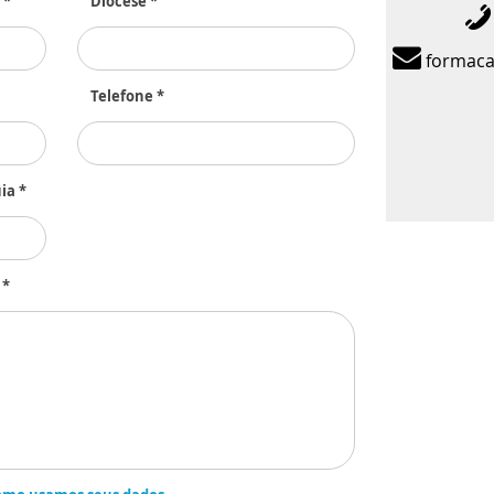
 *
Diocese *
formaca
Telefone *
ia *
 *