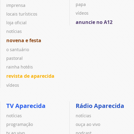
papa
imprensa
vídeos
locais turísticos
anuncie no A12
loja oficial
notícias
novena e festa
o santuário
pastoral
rainha hotéis
revista de aparecida
vídeos
TV Aparecida
Rádio Aparecida
notícias
notícias
programação
ouça ao vivo
tv ao vivo
podcast