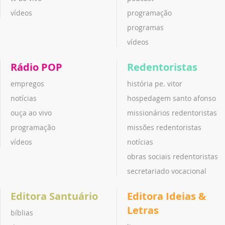
vídeos
programação
programas
vídeos
Rádio POP
Redentoristas
empregos
história pe. vitor
notícias
hospedagem santo afonso
ouça ao vivo
missionários redentoristas
programação
missões redentoristas
vídeos
notícias
obras sociais redentoristas
secretariado vocacional
Editora Santuário
Editora Ideias &
Letras
bíblias