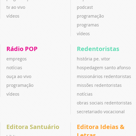
tv ao vivo
podcast
vídeos
programação
programas
vídeos
Rádio POP
Redentoristas
empregos
história pe. vitor
notícias
hospedagem santo afonso
ouça ao vivo
missionários redentoristas
programação
missões redentoristas
vídeos
notícias
obras sociais redentoristas
secretariado vocacional
Editora Santuário
Editora Ideias &
Letras