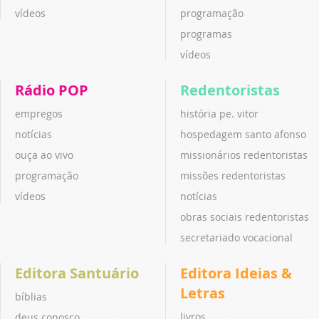
vídeos
programação
programas
vídeos
Rádio POP
Redentoristas
empregos
história pe. vitor
notícias
hospedagem santo afonso
ouça ao vivo
missionários redentoristas
programação
missões redentoristas
vídeos
notícias
obras sociais redentoristas
secretariado vocacional
Editora Santuário
Editora Ideias &
Letras
bíblias
livros
deus conosco