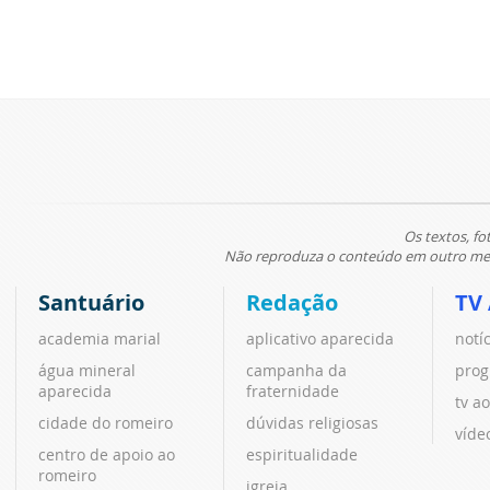
Os textos, fo
Não reproduza o conteúdo em outro meio
Santuário
Redação
TV
academia marial
aplicativo aparecida
notí
água mineral
campanha da
prog
aparecida
fraternidade
tv ao
cidade do romeiro
dúvidas religiosas
víde
centro de apoio ao
espiritualidade
romeiro
igreja