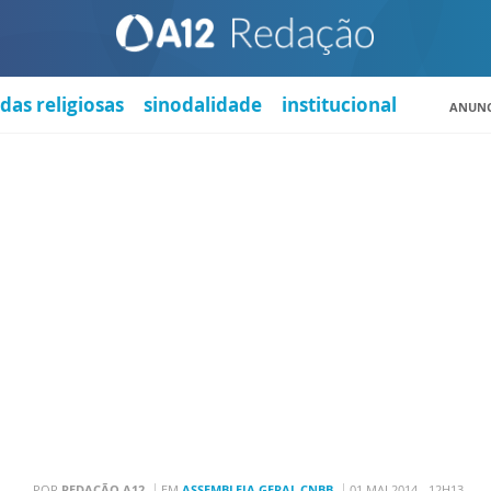
das religiosas
sinodalidade
institucional
ANUNC
POR
REDAÇÃO A12
EM
ASSEMBLEIA GERAL CNBB
01 MAI 2014 - 12H13