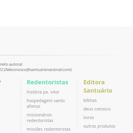
reito autoral.
12 (faleconosco@santuarionacional.com).
P
Redentoristas
Editora
Santuário
história pe. vitor
bíblias
hospedagem santo
afonso
deus conosco
missionários
livros
redentoristas
outros produtos
missões redentoristas