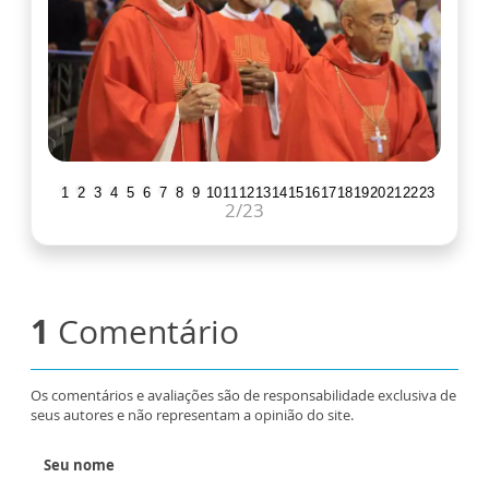
1
2
3
4
5
6
7
8
9
10
11
12
13
14
15
16
17
18
19
20
21
22
23
2
/23
1
Comentário
Os comentários e avaliações são de responsabilidade exclusiva de
seus autores e não representam a opinião do site.
Seu nome