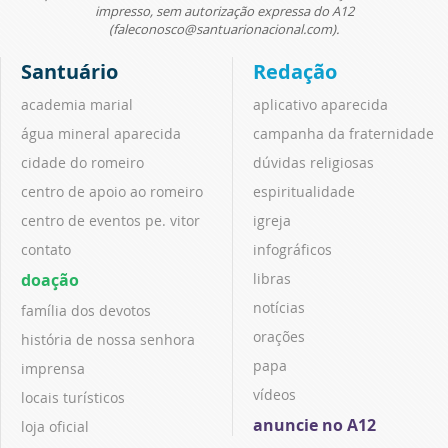
impresso, sem autorização expressa do A12
(faleconosco@santuarionacional.com).
Santuário
Redação
academia marial
aplicativo aparecida
água mineral aparecida
campanha da fraternidade
cidade do romeiro
dúvidas religiosas
centro de apoio ao romeiro
espiritualidade
centro de eventos pe. vitor
igreja
contato
infográficos
doação
libras
notícias
família dos devotos
orações
história de nossa senhora
papa
imprensa
vídeos
locais turísticos
anuncie no A12
loja oficial