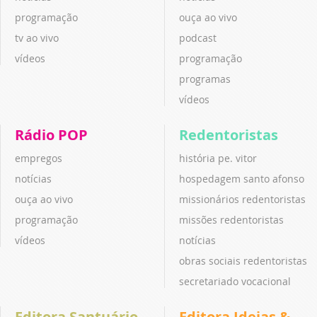
programação
ouça ao vivo
tv ao vivo
podcast
vídeos
programação
programas
vídeos
Rádio POP
Redentoristas
empregos
história pe. vitor
notícias
hospedagem santo afonso
ouça ao vivo
missionários redentoristas
programação
missões redentoristas
vídeos
notícias
obras sociais redentoristas
secretariado vocacional
Editora Santuário
Editora Ideias &