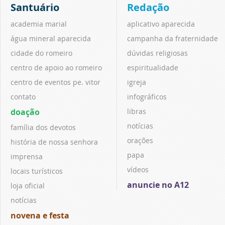
Santuário
Redação
academia marial
aplicativo aparecida
água mineral aparecida
campanha da fraternidade
cidade do romeiro
dúvidas religiosas
centro de apoio ao romeiro
espiritualidade
centro de eventos pe. vitor
igreja
contato
infográficos
doação
libras
notícias
família dos devotos
orações
história de nossa senhora
papa
imprensa
vídeos
locais turísticos
anuncie no A12
loja oficial
notícias
novena e festa