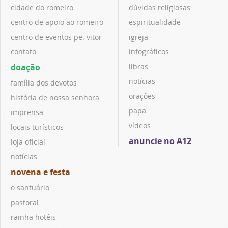
cidade do romeiro
dúvidas religiosas
centro de apoio ao romeiro
espiritualidade
centro de eventos pe. vitor
igreja
contato
infográficos
doação
libras
notícias
família dos devotos
orações
história de nossa senhora
papa
imprensa
vídeos
locais turísticos
anuncie no A12
loja oficial
notícias
novena e festa
o santuário
pastoral
rainha hotéis