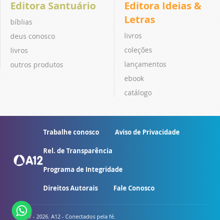
Editora Santuário
Editora Ideias &
Letras
bíblias
livros
deus conosco
coleções
livros
lançamentos
outros produtos
ebook
catálogo
Trabalhe conosco
Aviso de Privacidade
Rel. de Transparência
Programa de Integridade
Direitos Autorais
Fale Conosco
© 2007 - 2026. A12 - Conectados pela fé.